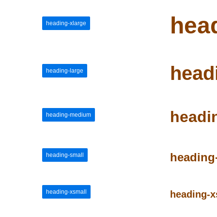
hea
heading-xlarge
head
heading-large
headi
heading-medium
heading
heading-small
heading-xsmall
heading-x