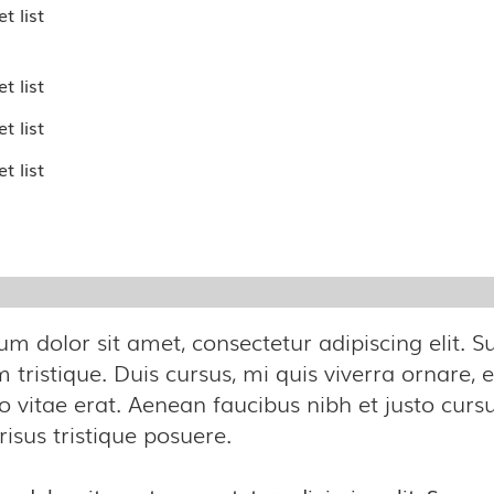
t list
t list
t list
t list
m dolor sit amet, consectetur adipiscing elit. S
tristique. Duis cursus, mi quis viverra ornare,
o vitae erat. Aenean faucibus nibh et justo cur
risus tristique posuere.