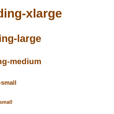
ding-xlarge
ing-large
ng-medium
-small
small