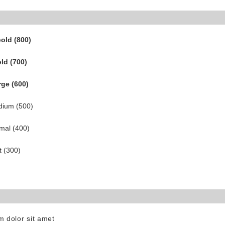
old (800)
ld (700)
rge (600)
dium (500)
rmal (400)
t (300)
 dolor sit amet