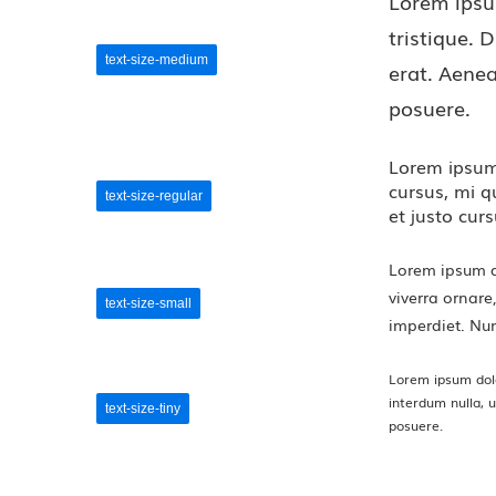
Lorem ipsum
tristique. 
text-size-medium
erat. Aenea
posuere.
Lorem ipsum 
cursus, mi q
text-size-regular
et justo cur
Lorem ipsum do
viverra ornare
text-size-small
imperdiet. Nun
Lorem ipsum dolo
interdum nulla, 
text-size-tiny
posuere.