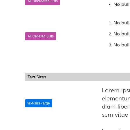
All Unordered Lists
No bulle
No bulle
No bulle
All Ordered Lists
No bulle
Text Sizes
Lorem ipsu
elementum 
text-size-large
diam liber
sem vitae 