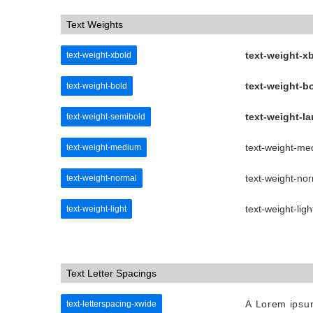
Text Weights
text-weight-xb
text-weight-xbold
text-weight-bo
text-weight-bold
text-weight-la
text-weight-semibold
text-weight-me
text-weight-medium
text-weight-no
text-weight-normal
text-weight-ligh
text-weight-light
Text Letter Spacings
A Lorem ipsum
text-letterspacing-xwide