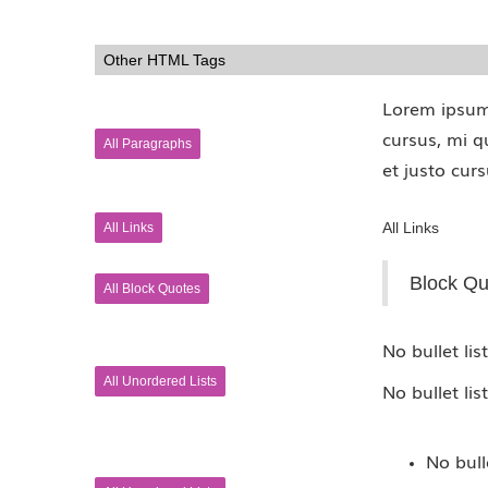
Other HTML Tags
Lorem ipsum 
cursus, mi q
All Paragraphs
et justo cur
All Links
All Links
Block Qu
All Block Quotes
No bullet lis
All Unordered Lists
No bullet lis
No bulle