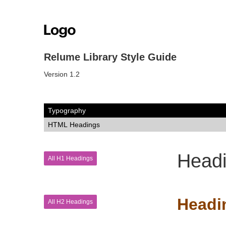
Relume Library Style Guide
Version 1.2
Typography
HTML Headings
Headi
All H1 Headings
Headi
All H2 Headings