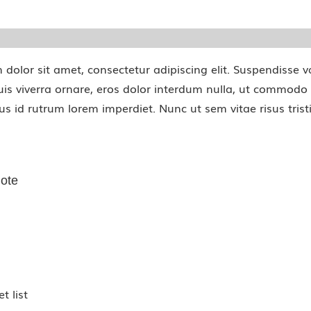
dolor sit amet, consectetur adipiscing elit. Suspendisse v
uis viverra ornare, eros dolor interdum nulla, ut commodo
sus id rutrum lorem imperdiet. Nunc ut sem vitae risus tris
ote
t
t
t list